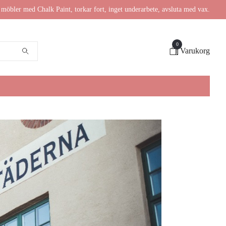
möbler med Chalk Paint, torkar fort, inget underarbete, avsluta med vax.
0
Varukorg