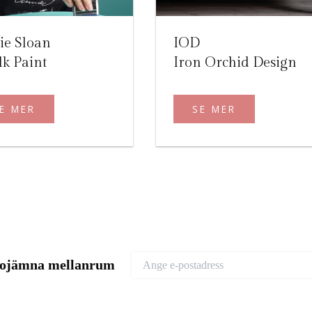
ie Sloan
IOD
k Paint
Iron Orchid Design
E MER
SE MER
d ojämna mellanrum