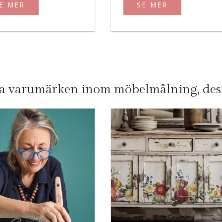
SE MER
E MER
 varumärken inom möbelmålning, desig