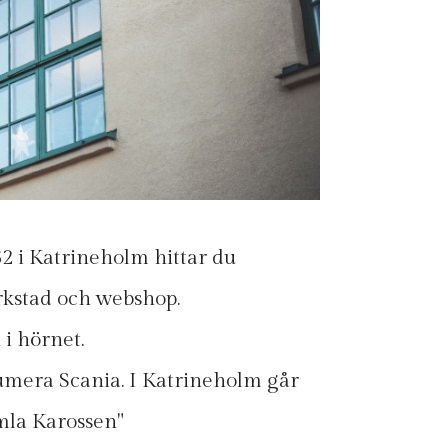
62 i Katrineholm hittar du
erkstad och webshop.
 i hörnet.
numera Scania. I Katrineholm går
la Karossen"