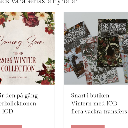
ck våra senaste nyheter
Snart i butiken
är den på gång
Vintern med IOD
erkollektionen
flera vackra transfers
n IOD