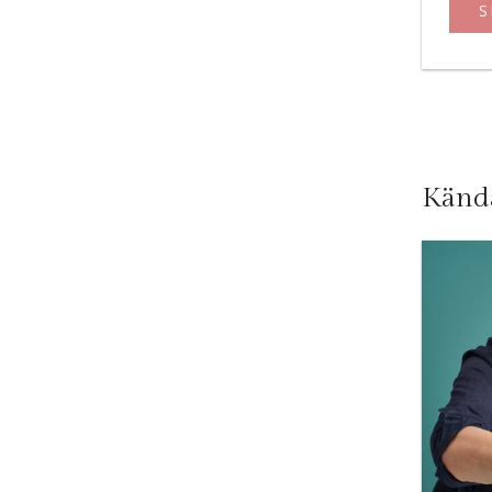
S
Kända