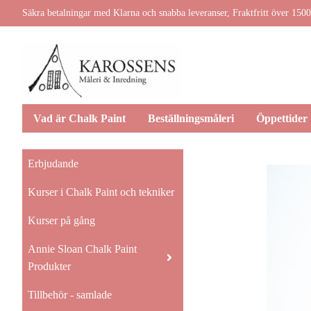
Säkra betalningar med Klarna och snabba leveranser, Fraktfritt över 1500
Vad är Chalk Paint
Beställningsmåleri
Öppettider
Erbjudande
Kurser i Chalk Paint och tekniker
Kurser på gång
Annie Sloan Chalk Paint
Produkter
Tillbehör - samlade