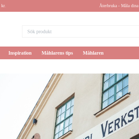
 kr.
Återbruka - Måla dina 
Inspiration
Måhlarens tips
Måhlaren