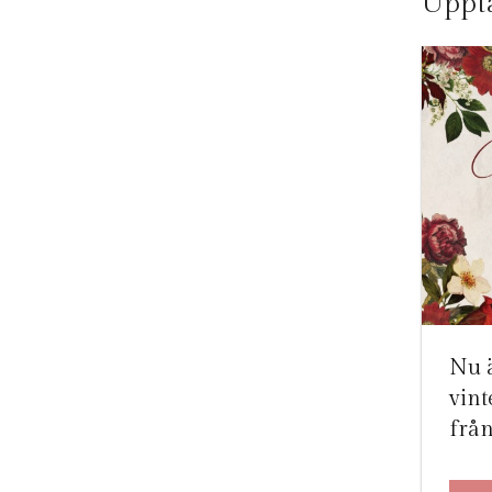
Upptä
Nu 
vint
frå