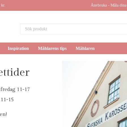
 kr.
Återbruka - Måla dina 
Inspiration
Måhlarens tips
Måhlaren
ttider
 fredag 11-17
 11-15
en!