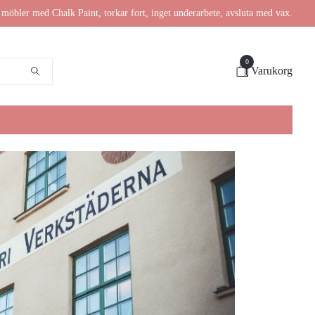
möbler med Chalk Paint, torkar fort, inget underarbete, avsluta med vax.
0
Varukorg