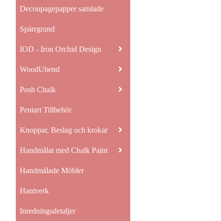
Decoupagepapper samlade
Spärrgrund
IOD - Iron Orchid Design
WoodUbend
Posh Chalk
Pentart Tillbehör
Knoppar, Beslag och krokar
Handmålat med Chalk Paint
Handmålade Möbler
Hantverk
Inredningsdetaljer