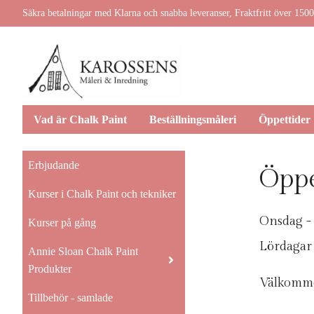
Säkra betalningar med Klarna och snabba leveranser, Fraktfritt över 1500
Vad är Chalk Paint
Beställningsmåleri
Öppettider
Erbjudande
Öppe
Kurser i Chalk Paint och tekniker
Onsdag -
Kurser på gång
Lördagar
Annie Sloan Chalk Paint
Produkter
Välkomm
Tillbehör - samlade