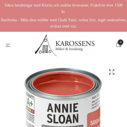
Säkra betalningar med Klarna och snabba leveranser, Fraktfritt över 1500
kr.
Återbruka - Måla dina möbler med Chalk Paint, torkar fort, inget underarbete,
avsluta med vax.
0