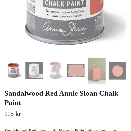
Sandalwood Red Annie Sloan Chalk
Paint
115 kr
Sandalwood Red är en stark, klar och livlig kulör någonstans