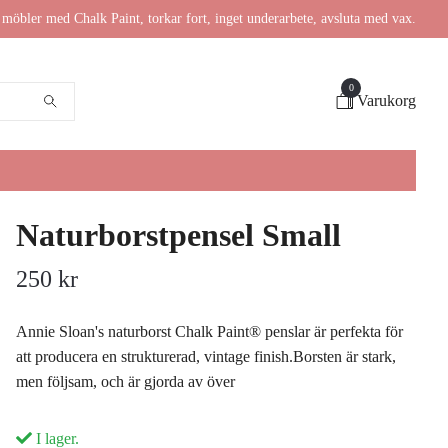
möbler med Chalk Paint, torkar fort, inget underarbete, avsluta med vax.
0
Varukorg
Naturborstpensel Small
250 kr
Annie Sloan's naturborst Chalk Paint® penslar är perfekta för
att producera en strukturerad, vintage finish.Borsten är stark,
men följsam, och är gjorda av över
I lager.