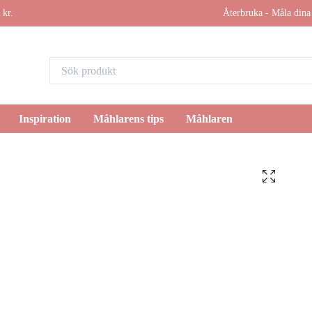
 kr.
Återbruka - Måla dina 
Inspiration
Måhlarens tips
Måhlaren