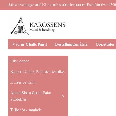
Säkra betalningar med Klarna och snabba leveranser, Fraktfritt över 1500
Vad är Chalk Paint
Beställningsmåleri
Öppettider
Erbjudande
Kurser i Chalk Paint och tekniker
Kurser på gång
Annie Sloan Chalk Paint
Produkter
Tillbehör - samlade