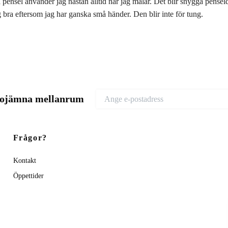
 pensel använder jag nästan alltid när jag målar. Det blir snygga pensel
 bra eftersom jag har ganska små händer. Den blir inte för tung.
d ojämna mellanrum
Frågor?
Kontakt
Öppettider