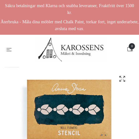
Säkra betalningar med Klarna och snabba leveranser, Fraktfritt över 1500
kr.
Återbruka - Måla dina möbler med Chalk Paint, torkar fort, inget underarbete,
avsluta med vax.
0