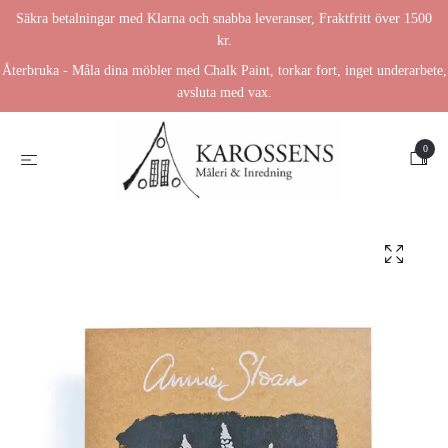
Säkra betalningar med Klarna och snabba leveranser, Fraktfritt över 1500
kr.
Återbruka - Måla dina möbler med Chalk Paint, torkar fort, inget underarbete,
avsluta med vax.
0