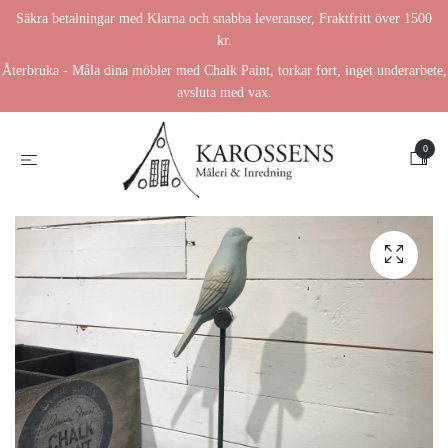
Säkra betalningar med Klarna och snabba leveranser, Fraktfritt över 1500
kr.
Återbruka - Måla dina möbler med Chalk Paint, torkar fort, inget underarbete,
avsluta med vax.
0