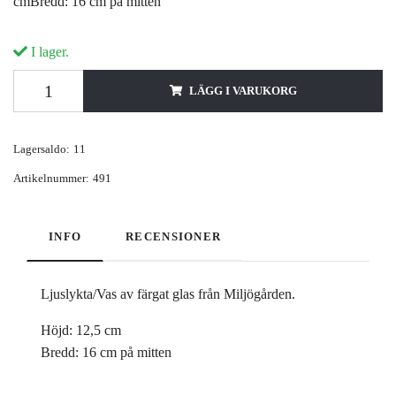
cmBredd: 16 cm på mitten
I lager.
LÄGG I VARUKORG
Lagersaldo:
11
Artikelnummer:
491
INFO
RECENSIONER
Ljuslykta/Vas av färgat glas från Miljögården.
Höjd: 12,5 cm
Bredd: 16 cm på mitten