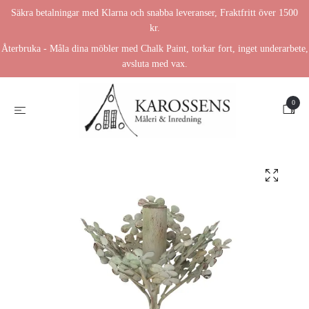
Säkra betalningar med Klarna och snabba leveranser, Fraktfritt över 1500
kr.
Återbruka - Måla dina möbler med Chalk Paint, torkar fort, inget underarbete,
avsluta med vax.
0