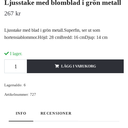
Ljusstake med blomblad i grön metall
267 kr
Ljusstake med blad i grön metall.Superfin, ser ut som
hortensiablommor.Höjd: 28 cmBredd: 16 cmDjup: 14 cm
I lager.
LÄGG I VARUKORG
Lagersaldo:
6
Artikelnummer:
727
INFO
RECENSIONER