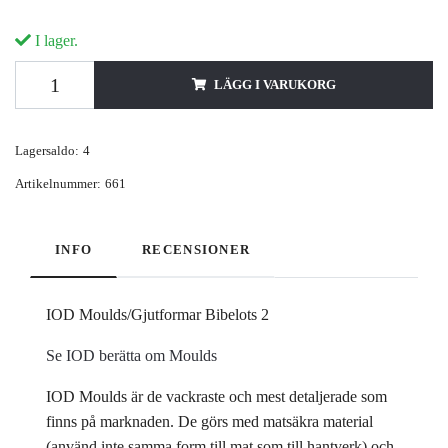
I lager.
LÄGG I VARUKORG
Lagersaldo:
4
Artikelnummer:
661
INFO
RECENSIONER
IOD Moulds/Gjutformar Bibelots 2
Se IOD berätta om Moulds
IOD Moulds är de vackraste och mest detaljerade som
finns på marknaden. De görs med matsäkra material
(använd inte samma form till mat som till hantverk) och