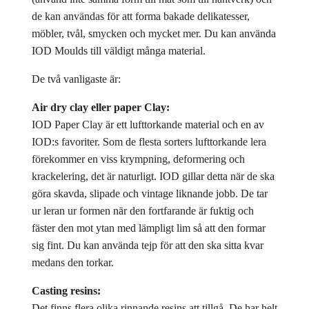
de kan användas för att forma bakade delikatesser,
möbler, tvål, smycken och mycket mer. Du kan använda
IOD Moulds till väldigt många material.
De två vanligaste är:
Air dry clay eller paper Clay:
IOD Paper Clay är ett lufttorkande material och en av
IOD:s favoriter. Som de flesta sorters lufttorkande lera
förekommer en viss krympning, deformering och
krackelering, det är naturligt. IOD gillar detta när de ska
göra skavda, slipade och vintage liknande jobb. De tar
ur leran ur formen när den fortfarande är fuktig och
fäster den mot ytan med lämpligt lim så att den formar
sig fint. Du kan använda tejp för att den ska sitta kvar
medans den torkar.
Casting resins:
Det finns flera olika rinnande resins att tillgå. De har helt