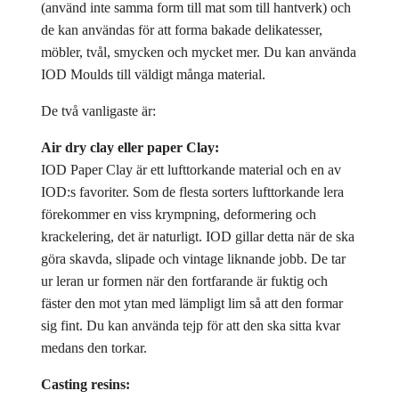
(använd inte samma form till mat som till hantverk) och
de kan användas för att forma bakade delikatesser,
möbler, tvål, smycken och mycket mer. Du kan använda
IOD Moulds till väldigt många material.
De två vanligaste är:
Air dry clay eller paper Clay:
IOD Paper Clay är ett lufttorkande material och en av
IOD:s favoriter. Som de flesta sorters lufttorkande lera
förekommer en viss krympning, deformering och
krackelering, det är naturligt. IOD gillar detta när de ska
göra skavda, slipade och vintage liknande jobb. De tar
ur leran ur formen när den fortfarande är fuktig och
fäster den mot ytan med lämpligt lim så att den formar
sig fint. Du kan använda tejp för att den ska sitta kvar
medans den torkar.
Casting resins: