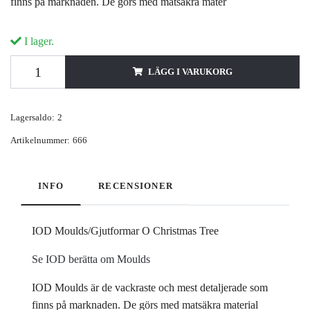
finns på marknaden. De görs med matsäkra mater
I lager.
LÄGG I VARUKORG
Lagersaldo:
2
Artikelnummer:
666
INFO
RECENSIONER
IOD Moulds/Gjutformar O Christmas Tree
Se IOD berätta om Moulds
IOD Moulds är de vackraste och mest detaljerade som
finns på marknaden. De görs med matsäkra material