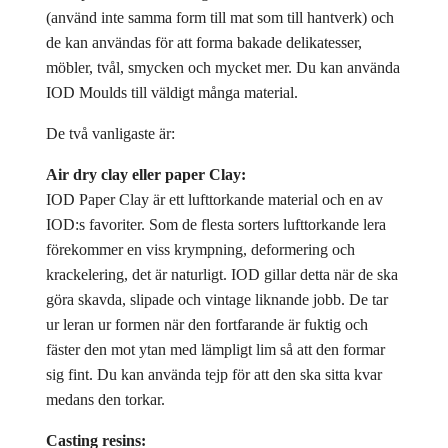
(använd inte samma form till mat som till hantverk) och
de kan användas för att forma bakade delikatesser,
möbler, tvål, smycken och mycket mer. Du kan använda
IOD Moulds till väldigt många material.
De två vanligaste är:
Air dry clay eller paper Clay:
IOD Paper Clay är ett lufttorkande material och en av
IOD:s favoriter. Som de flesta sorters lufttorkande lera
förekommer en viss krympning, deformering och
krackelering, det är naturligt. IOD gillar detta när de ska
göra skavda, slipade och vintage liknande jobb. De tar
ur leran ur formen när den fortfarande är fuktig och
fäster den mot ytan med lämpligt lim så att den formar
sig fint. Du kan använda tejp för att den ska sitta kvar
medans den torkar.
Casting resins: