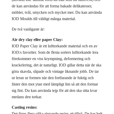
de kan användas för att forma bakade delikatesser,
möbler, tvål, smycken och mycket mer. Du kan använda
IOD Moulds till väldigt många material.
De två vanligaste är:
Air dry clay eller paper Clay:
IOD Paper Clay är ett lufttorkande material och en av
IOD:s favoriter. Som de flesta sorters lufttorkande lera
förekommer en viss krympning, deformering och
krackelering, det är naturligt. IOD gillar detta när de ska
göra skavda, slipade och vintage liknande jobb. De tar
ur leran ur formen när den fortfarande är fuktig och
fäster den mot ytan med lämpligt lim så att den formar
sig fint. Du kan använda tejp för att den ska sitta kvar
medans den torkar.
Casting resins:
Det finns flera olika rinnande resins att tillgå. De har helt