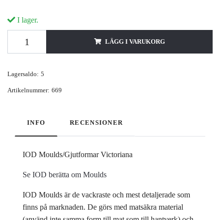
I lager.
LÄGG I VARUKORG
Lagersaldo:
5
Artikelnummer:
669
INFO
RECENSIONER
IOD Moulds/Gjutformar Victoriana
Se IOD berätta om Moulds
IOD Moulds är de vackraste och mest detaljerade som
finns på marknaden. De görs med matsäkra material
(använd inte samma form till mat som till hantverk) och