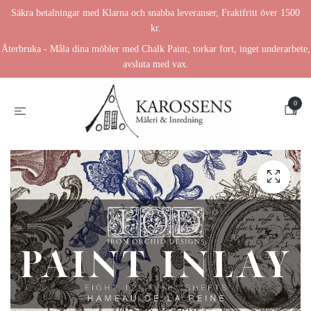
Säkra betalningar med Klarna och snabba leveranser, Fraktfritt över 1500
kr.
Återbruka - Måla dina möbler med Chalk Paint, torkar fort, inget underarbete,
avsluta med vax.
0