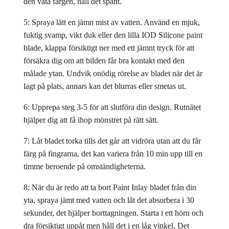
den våta färgen, håll det spänt.
5: Spraya lätt en jämn mist av vatten. Använd en mjuk,
fuktig svamp, vikt duk eller den lilla IOD Silicone paint
blade, klappa försiktigt ner med ett jämnt tryck för att
försäkra dig om att bilden får bra kontakt med den
målade ytan. Undvik onödig rörelse av bladet när det är
lagt på plats, annars kan det blurras eller smetas ut.
6: Upprepa steg 3-5 för att slutföra din design. Rutnätet
hjälper dig att få ihop mönstret på rätt sätt.
7: Låt bladet torka tills det går att vidröra utan att du får
färg på fingrarna, det kan variera från 10 min upp till en
timme beroende på omständigheterna.
8: När du är redo att ta bort Paint Inlay bladet från din
yta, spraya jämt med vatten och låt det absorbera i 30
sekunder, det hjälper borttagningen. Starta i ett hörn och
dra försiktigt uppåt men håll det i en låg vinkel. Det