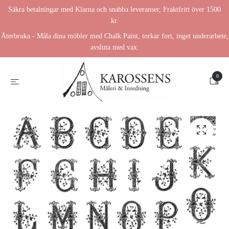
Säkra betalningar med Klarna och snabba leveranser, Fraktfritt över 1500
kr.
Återbruka - Måla dina möbler med Chalk Paint, torkar fort, inget underarbete,
avsluta med vax.
0