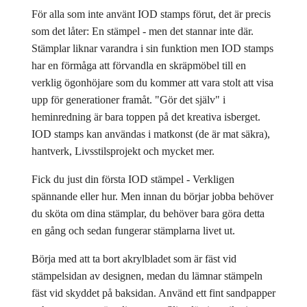
För alla som inte använt IOD stamps förut, det är precis
som det låter: En stämpel - men det stannar inte där.
Stämplar liknar varandra i sin funktion men IOD stamps
har en förmåga att förvandla en skräpmöbel till en
verklig ögonhöjare som du kommer att vara stolt att visa
upp för generationer framåt. "Gör det själv" i
heminredning är bara toppen på det kreativa isberget.
IOD stamps kan användas i matkonst (de är mat säkra),
hantverk, Livsstilsprojekt och mycket mer.
Fick du just din första IOD stämpel - Verkligen
spännande eller hur. Men innan du börjar jobba behöver
du sköta om dina stämplar, du behöver bara göra detta
en gång och sedan fungerar stämplarna livet ut.
Börja med att ta bort akrylbladet som är fäst vid
stämpelsidan av designen, medan du lämnar stämpeln
fäst vid skyddet på baksidan. Använd ett fint sandpapper