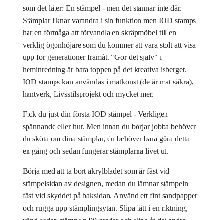
som det låter: En stämpel - men det stannar inte där.
Stämplar liknar varandra i sin funktion men IOD stamps
har en förmåga att förvandla en skräpmöbel till en
verklig ögonhöjare som du kommer att vara stolt att visa
upp för generationer framåt. "Gör det själv" i
heminredning är bara toppen på det kreativa isberget.
IOD stamps kan användas i matkonst (de är mat säkra),
hantverk, Livsstilsprojekt och mycket mer.
Fick du just din första IOD stämpel - Verkligen
spännande eller hur. Men innan du börjar jobba behöver
du sköta om dina stämplar, du behöver bara göra detta
en gång och sedan fungerar stämplarna livet ut.
Börja med att ta bort akrylbladet som är fäst vid
stämpelsidan av designen, medan du lämnar stämpeln
fäst vid skyddet på baksidan. Använd ett fint sandpapper
och rugga upp stämplingsytan. Slipa lätt i en riktning,