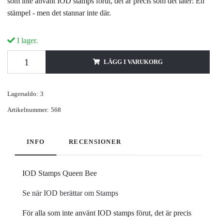
som inte använt IOD stamps förut, det är precis som det låter: En
stämpel - men det stannar inte där.
I lager.
LÄGG I VARUKORG
Lagersaldo:
3
Artikelnummer:
568
INFO
RECENSIONER
IOD Stamps Queen Bee
Se när IOD berättar om Stamps
För alla som inte använt IOD stamps förut, det är precis