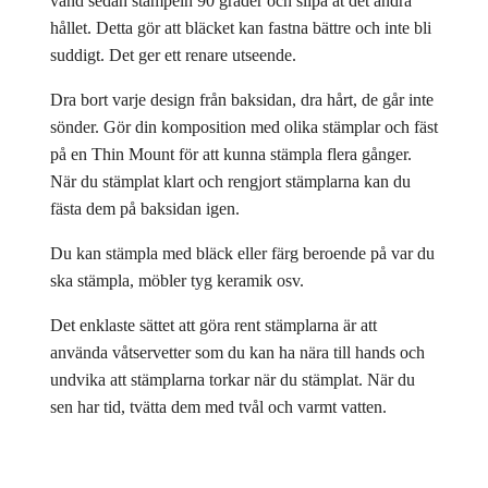
vänd sedan stämpeln 90 grader och slipa åt det andra
hållet. Detta gör att bläcket kan fastna bättre och inte bli
suddigt. Det ger ett renare utseende.
Dra bort varje design från baksidan, dra hårt, de går inte
sönder. Gör din komposition med olika stämplar och fäst
på en Thin Mount för att kunna stämpla flera gånger.
När du stämplat klart och rengjort stämplarna kan du
fästa dem på baksidan igen.
Du kan stämpla med bläck eller färg beroende på var du
ska stämpla, möbler tyg keramik osv.
Det enklaste sättet att göra rent stämplarna är att
använda våtservetter som du kan ha nära till hands och
undvika att stämplarna torkar när du stämplat. När du
sen har tid, tvätta dem med tvål och varmt vatten.