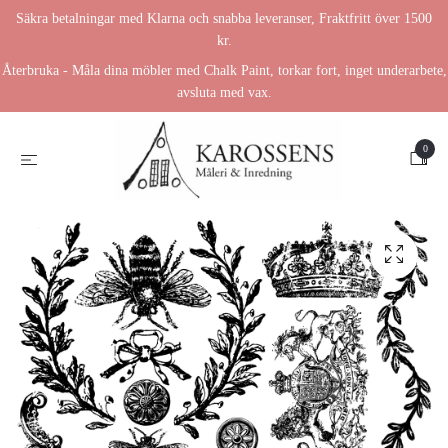
Säkra betalningar med Klarna och snabba leveranser, Fraktfritt över 1500
kr.
Återbruka - Måla dina möbler med Chalk Paint, torkar fort, inget underarbete,
avsluta med vax.
0