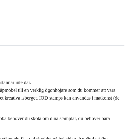
stannar inte där.
räpmöbel till en verklig ögonhöjare som du kommer att vara
 det kreativa isberget. IOD stamps kan användas i matkonst (de
jobba behöver du sköta om dina stämplar, du behöver bara
 stämpeln fäst vid skyddet på baksidan. Använd ett fint