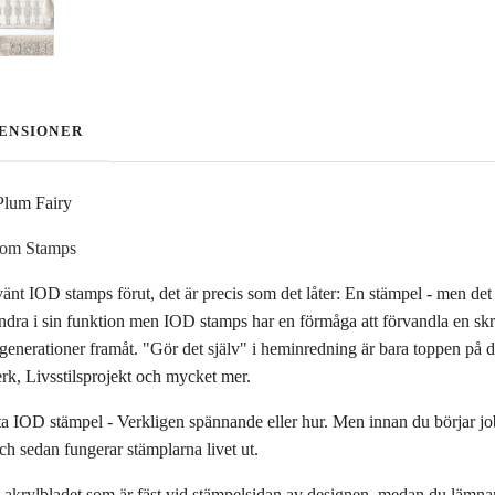
ENSIONER
Plum Fairy
r om Stamps
vänt IOD stamps förut, det är precis som det låter: En stämpel - men det 
andra i sin funktion men IOD stamps har en förmåga att förvandla en sk
ör generationer framåt. "Gör det själv" i heminredning är bara toppen på
erk, Livsstilsprojekt och mycket mer.
sta IOD stämpel - Verkligen spännande eller hur. Men innan du börjar 
ch sedan fungerar stämplarna livet ut.
t akrylbladet som är fäst vid stämpelsidan av designen, medan du lämnar