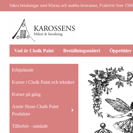
Säkra betalningar med Klarna och snabba leveranser, Fraktfritt över 1500
Vad är Chalk Paint
Beställningsmåleri
Öppettider
Erbjudande
Kurser i Chalk Paint och tekniker
Kurser på gång
Annie Sloan Chalk Paint
Produkter
Tillbehör - samlade