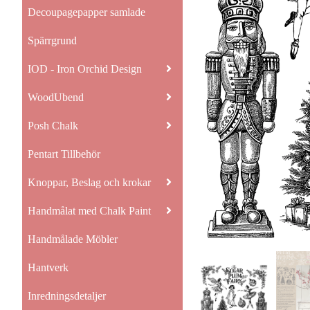
Decoupagepapper samlade
Spärrgrund
IOD - Iron Orchid Design
WoodUbend
Posh Chalk
Pentart Tillbehör
Knoppar, Beslag och krokar
Handmålat med Chalk Paint
Handmålade Möbler
Hantverk
Inredningsdetaljer