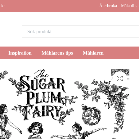
 kr.
Återbruka - Måla dina 
Inspiration
Måhlarens tips
Måhlaren