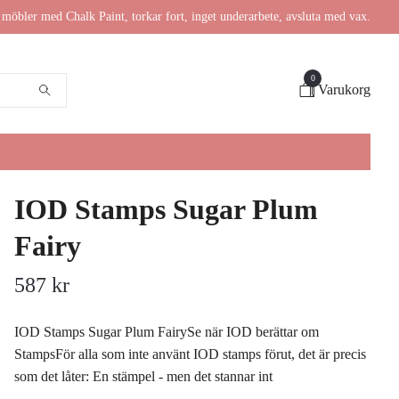
möbler med Chalk Paint, torkar fort, inget underarbete, avsluta med vax.
0
Varukorg
IOD Stamps Sugar Plum
Fairy
587 kr
IOD Stamps Sugar Plum FairySe när IOD berättar om
StampsFör alla som inte använt IOD stamps förut, det är precis
som det låter: En stämpel - men det stannar int