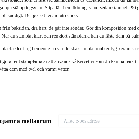
 upp stämplingsytan. Slipa lätt i en riktning, vänd sedan stämpeln 90 gra
e bli suddigt. Det ger ett renare utseende.
n från baksidan, dra hårt, de går inte sönder. Gör din komposition med 
. När du stämplat klart och rengjort stämplarna kan du fästa dem på bak
bläck eller färg beroende på var du ska stämpla, möbler tyg keramik o
tt göra rent stämplarna är att använda våtservetter som du kan ha nära ti
tvätta dem med tvål och varmt vatten.
d ojämna mellanrum