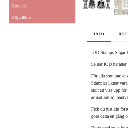
Kontakt
Köpvillkor
INFO
REC
IOD Stamps Sugar 
Se när IOD berätta
För alla som inte an
Stämplar liknar var
stolt att visa upp f
är mat säkra), hantv
Fick du just din för
göra detta en gång o
Börja med att ta bor