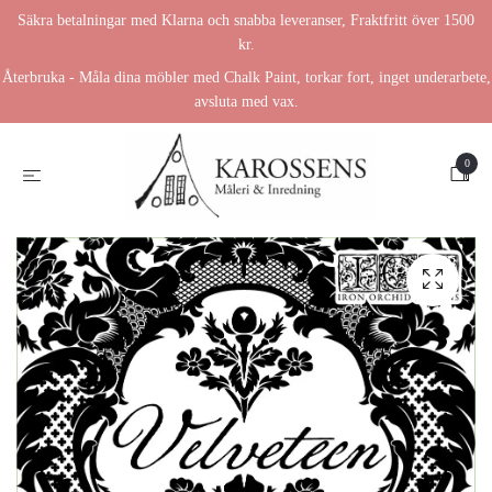
Säkra betalningar med Klarna och snabba leveranser, Fraktfritt över 1500
kr.
Återbruka - Måla dina möbler med Chalk Paint, torkar fort, inget underarbete,
avsluta med vax.
0