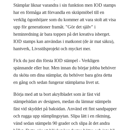
Stämplar liknar varandra i sin funktion men IOD stamps
har en förmåga att förvandla en skräpmöbel till en
verklig ögonhöjare som du kommer att vara stolt att visa
upp för generationer framåt. "Gör det själv" i
heminredning är bara toppen på det kreativa isberget.
IOD stamps kan användas i matkonst (de är mat säkra),
hantverk, Livsstilsprojekt och mycket mer.
Fick du just din första IOD stämpel - Verkligen
spännande eller hur. Men innan du börjar jobba behöver
du sköta om dina stämplar, du behöver bara göra detta
en gång och sedan fungerar stämplarna livet ut.
Börja med att ta bort akrylbladet som är fäst vid
stämpelsidan av designen, medan du lämnar stämpeln
fäst vid skyddet på baksidan. Använd ett fint sandpapper
och rugga upp stämplingsytan. Slipa lätt i en riktning,
vänd sedan stämpeln 90 grader och slipa åt det andra