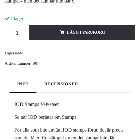
stämpel - men det stannar inte där.S
I lager.
LÄGG I VARUKORG
Lagersaldo:
1
Artikelnummer:
607
INFO
RECENSIONER
IOD Stamps Velveteen
Se när IOD berättar om Stamps
För alla som inte använt IOD stamps förut, det är precis
som det låter: En stämpel - men det stannar inte där.