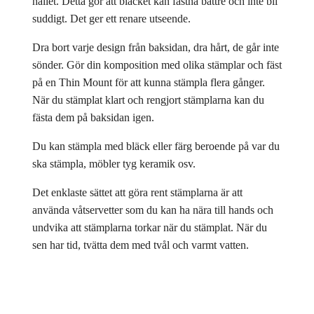
hållet. Detta gör att bläcket kan fastna bättre och inte bli
suddigt. Det ger ett renare utseende.
Dra bort varje design från baksidan, dra hårt, de går inte
sönder. Gör din komposition med olika stämplar och fäst
på en Thin Mount för att kunna stämpla flera gånger.
När du stämplat klart och rengjort stämplarna kan du
fästa dem på baksidan igen.
Du kan stämpla med bläck eller färg beroende på var du
ska stämpla, möbler tyg keramik osv.
Det enklaste sättet att göra rent stämplarna är att
använda våtservetter som du kan ha nära till hands och
undvika att stämplarna torkar när du stämplat. När du
sen har tid, tvätta dem med tvål och varmt vatten.