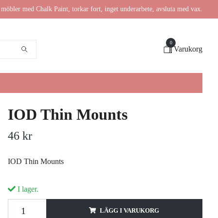
möbler med Chalk Paint, torkar fort, inget underarbete, avsluta med vax.
0
Varukorg
IOD Thin Mounts
46 kr
IOD Thin Mounts
I lager.
LÄGG I VARUKORG