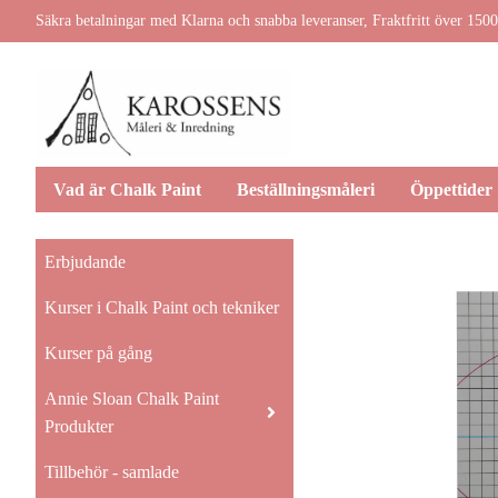
Säkra betalningar med Klarna och snabba leveranser, Fraktfritt över 1500
Vad är Chalk Paint
Beställningsmåleri
Öppettider
Erbjudande
Kurser i Chalk Paint och tekniker
Kurser på gång
Annie Sloan Chalk Paint
Produkter
Tillbehör - samlade