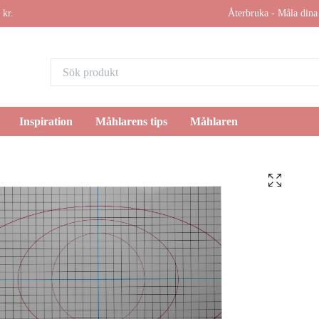
 kr.
Återbruka - Måla dina 
Inspiration
Måhlarens tips
Måhlaren