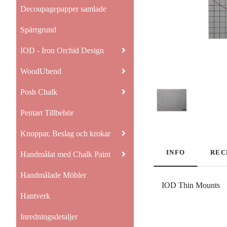
Decoupagepapper samlade
Spärrgrund
IOD - Iron Orchid Design
WoodUbend
Posh Chalk
Pentart Tillbehör
Knoppar, Beslag och krokar
INFO
REC
Handmålat med Chalk Paint
Handmålade Möbler
IOD Thin Mounts
Hantverk
Inredningsdetaljer