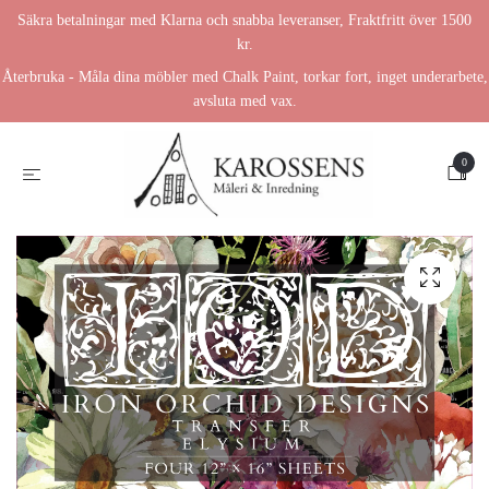
Säkra betalningar med Klarna och snabba leveranser, Fraktfritt över 1500
kr.
Återbruka - Måla dina möbler med Chalk Paint, torkar fort, inget underarbete,
avsluta med vax.
0