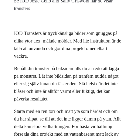
Se IOD Josie Celio and Sally Griswold när de visar
transfers
IOD Transfers är tryckkänsliga bilder som gnuggas på
olika ytor t.ex. målade möbler. Med lite instruktion är de
lätta att använda och gör dina projekt omedelbart
vackra.
Behåll din transfer på baksidan tills du är redo att lägga
på mönstret. Låt inte bildsidan på tranfern nudda något
eller sig själv innan du fäster den. Stå helst där det inte
blåser och inte är alltför varmt eller fuktigt, det kan
påverka resultatet.
Starta med en ren torr och matt yta som härdat och om
du har slipat, se till att det inte ligger damm på ytan. Allt
detta kan störa vidhäftningen. För bästa vidhäftning
försegla dina projekt med ett vattenbaserat matt lack av