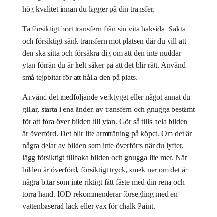
hög kvalitet innan du lägger på din transfer.
Ta försiktigt bort transfern från sin vita baksida. Sakta
och försiktigt sänk transfern mot platsen där du vill att
den ska sitta och försäkra dig om att den inte nuddar
ytan förrän du är helt säker på att det blir rätt. Använd
små tejpbitar för att hålla den på plats.
Använd det medföljande verktyget eller något annat du
gillar, starta i ena änden av transfern och gnugga bestämt
för att föra över bilden till ytan. Gör så tills hela bilden
är överförd. Det blir lite armträning på köpet. Om det är
några delar av bilden som inte överförts när du lyfter,
lägg försiktigt tillbaka bilden och gnugga lite mer. När
bilden är överförd, försiktigt tryck, smek ner om det är
några bitar som inte riktigt fått fäste med din rena och
torra hand. IOD rekommenderar försegling med en
vattenbaserad lack eller vax för chalk Paint.