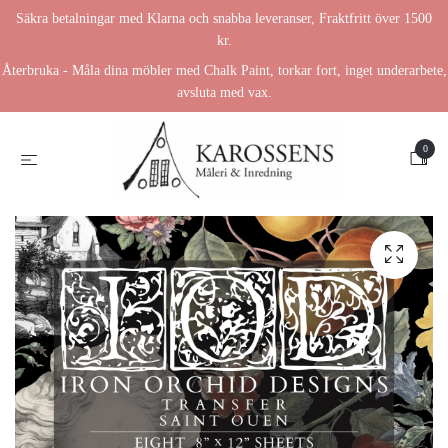
Säkra betalningar med Klarna och snabba leveranser, Fraktfritt över 1500
kr.
Återbruka - Måla dina möbler med Chalk Paint, torkar fort, inget underarbete,
avsluta med vax.
0