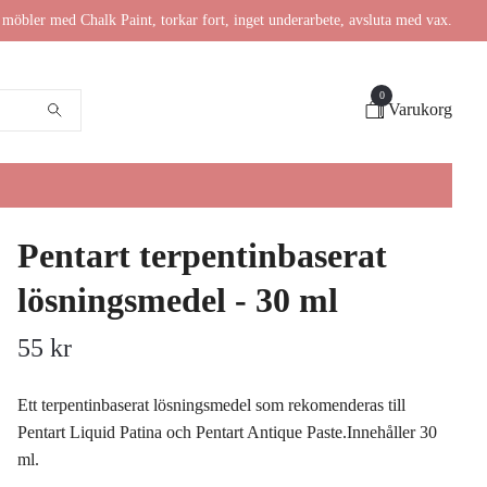
möbler med Chalk Paint, torkar fort, inget underarbete, avsluta med vax.
0
Varukorg
Pentart terpentinbaserat
lösningsmedel - 30 ml
55 kr
Ett terpentinbaserat lösningsmedel som rekomenderas till
Pentart Liquid Patina och Pentart Antique Paste.Innehåller 30
ml.