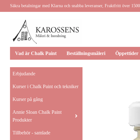
Säkra betalningar med Klarna och snabba leveranser, Fraktfritt över 1500
Vad är Chalk Paint
Beställningsmåleri
Öppettider
Erbjudande
Kurser i Chalk Paint och tekniker
Kurser på gång
Annie Sloan Chalk Paint
Produkter
Tillbehör - samlade