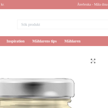
 kr.
Återbruka - Måla dina 
Inspiration
Måhlarens tips
Måhlaren