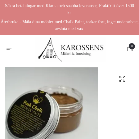
Säkra betalningar med Klarna och snabba leveranser, Fraktfritt över 1500
kr.
Återbruka - Måla dina möbler med Chalk Paint, torkar fort, inget underarbete,
avsluta med vax.
0