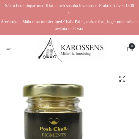
Säkra betalningar med Klarna och snabba leveranser, Fraktfritt över 1500
kr.
Återbruka - Måla dina möbler med Chalk Paint, torkar fort, inget underarbete,
avsluta med vax.
0