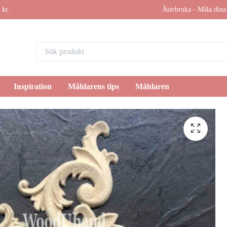
 kr.
Återbruka - Måla dina 
Inspiration
Måhlarens tips
Måhlaren