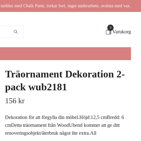
möbler med Chalk Paint, torkar fort, inget underarbete, avsluta med vax.
0
Varukorg
Träornament Dekoration 2-
pack wub2181
156 kr
Dekoration för att förgylla din möbel.Höjd:12,5 cmBredd: 6
cmDetta träornament från WoodUbend kommer att ge ditt
renoveringsobjekt/återbruk något lite extra.All