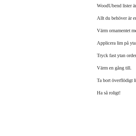
WoodUbend lister är 
Allt du behöver är e
Värm ornamentet med
Applicera lim på ytan
Tryck fast ytan orden
Värm en gång till.
Ta bort överflödigt l
Ha så roligt!