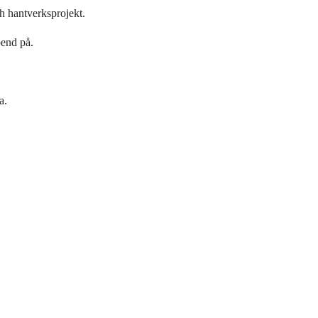
h hantverksprojekt.
bend på.
a.