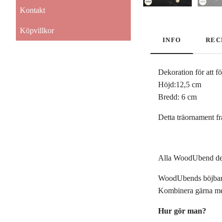
Kontakt
Köpvillkor
INFO
REC
Dekoration för att f
Höjd:12,5 cm
Bredd: 6 cm
Detta träornament fr
Alla WoodUbend dekora
WoodUbends böjbara t
Kombinera gärna me
Hur gör man?