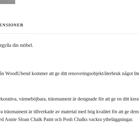
ENSIONER
örgylla din möbel.
ån WoodUbend kommer att ge ditt renoveringsobjekt/återbruk något lite
tiva, värmeböjbara, träornament är designade för att ge en ditt kreativa 
räornament är tillverkade av material med hög kvalitet för att ge dem e
d Annie Sloan Chalk Paint och Posh Chalks vackra ytbeläggningar.