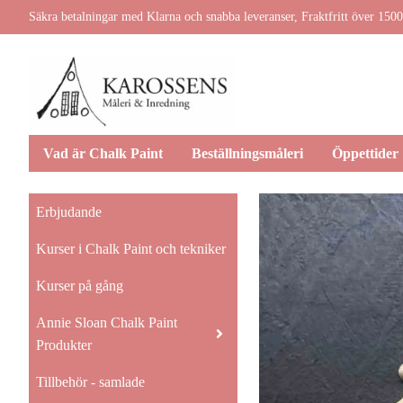
Säkra betalningar med Klarna och snabba leveranser, Fraktfritt över 1500
Vad är Chalk Paint
Beställningsmåleri
Öppettider
Erbjudande
Kurser i Chalk Paint och tekniker
Kurser på gång
Annie Sloan Chalk Paint
Produkter
Tillbehör - samlade