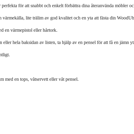
perfekta för att snabbt och enkelt förbättra dina återanvända möbler oc
n värmekälla, lite trälim av god kvalitet och en yta att fästa din WoodU
 en värmepistol eller hårtork.
 eller hela baksidan av listen, ta hjälp av en pensel för att få en jämn yt
tligt.
im med en tops, våtservett eller våt pensel.