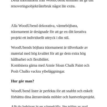
Detta träornament från WoodUbend kommer att ge ditt
renoveringsobjekt/återbruk något lite extra.
Alla WoodUbend dekorativa, värmeböjbara,
träornament är designade för att ge en ditt kreativa
projekt ett individuellt uttryck i din stil.
WoodUbends böjbara träornament är tillverkade av
material med hög kvalitet för att ge dem extra hög
hållbarhet och flexibilitet.
Kombinera gärna med Annie Sloan Chalk Paint och
Posh Chalks vackra ytbeläggningar.
Hur gör man?
WoodUbend lister är perfekta för att snabbt och enkelt
förbättra dina återanvända möbler och hantverksprojekt.
Allt du behöver är en värmekälla, lite trälim av god