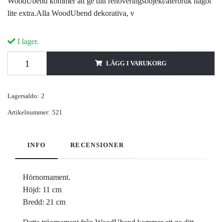
WoodUbend kommer att ge ditt renoveringsobjekt/återbruk något
lite extra.Alla WoodUbend dekorativa, v
I lager.
LÄGG I VARUKORG
Lagersaldo:
2
Artikelnummer:
521
INFO
RECENSIONER
Hörnornament.
Höjd: 11 cm
Bredd: 21 cm