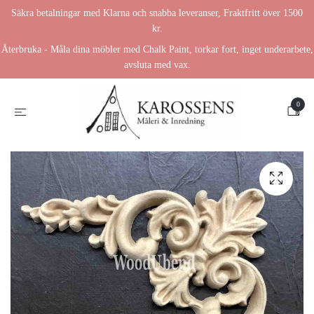
Säkra betalningar med Klarna och snabba leveranser, Fraktfritt över 1500
kr.
Återbruka - Måla dina möbler med Chalk Paint, torkar fort, inget underarbete,
avsluta med vax.
0